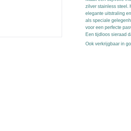
zilver stainless stee
elegante uitstraling e
als speciale gelegenh
voor een perfecte pas
Een tijdloos sieraad d
Ook verkrijgbaar in g
EMAIL
+31 638532999