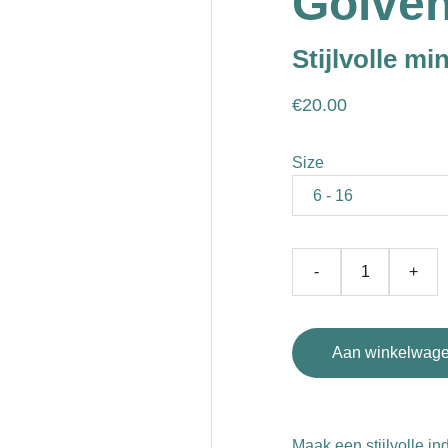
Golven
Stijlvolle mi
€20.00
Size
-
+
Aan winkelwage
Maak een stijlvolle in