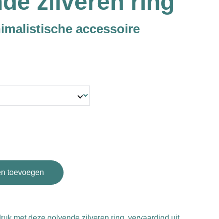
de zilveren ring
nimalistische accessoire
n toevoegen
druk met deze golvende zilveren ring, vervaardigd uit