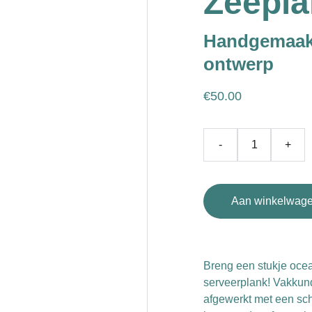
Zeepla
Handgemaakt
ontwerp
€50.00
-
+
Aan winkelwage
Breng een stukje oce
serveerplank! Vakku
afgewerkt met een sch