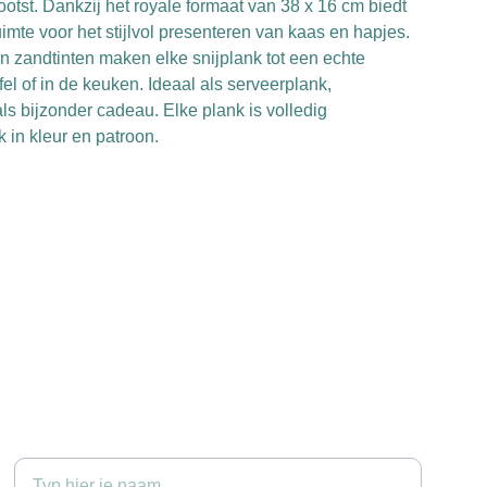
ootst. Dankzij het royale formaat van 38 x 16 cm biedt
imte voor het stijlvol presenteren van kaas en hapjes.
n zandtinten maken elke snijplank tot een echte
el of in de keuken. Ideaal als serveerplank,
ls bijzonder cadeau. Elke plank is volledig
in kleur en patroon.
Jouw naam