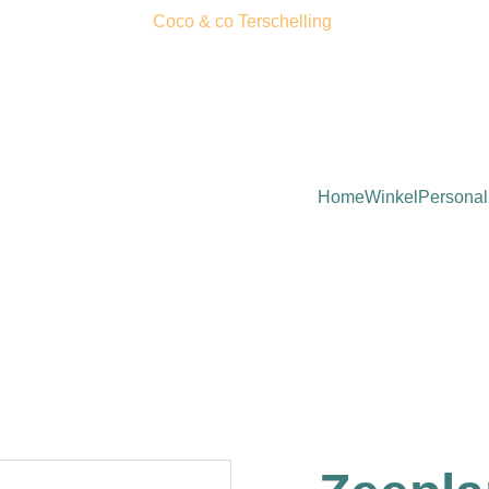
Coco & co Terschelling 
Home
Winkel
Personal