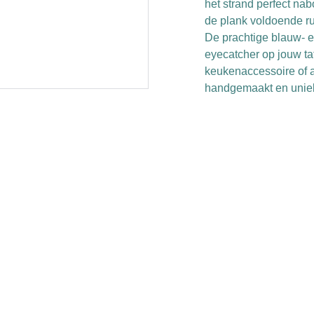
het strand perfect nab
de plank voldoende ru
De prachtige blauw- e
eyecatcher op jouw taf
keukenaccessoire of a
handgemaakt en uniek 
EMAIL
+31 638532999
Info@coco-co.nl